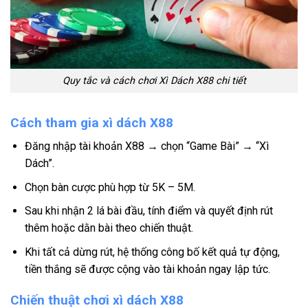
Quy tắc và cách chơi Xì Dách X88 chi tiết
Cách tham gia xì dách X88
Đăng nhập tài khoản X88 → chọn “Game Bài” → “Xì
Dách”.
Chọn bàn cược phù hợp từ 5K – 5M.
Sau khi nhận 2 lá bài đầu, tính điểm và quyết định rút
thêm hoặc dằn bài theo chiến thuật.
Khi tất cả dừng rút, hệ thống công bố kết quả tự động,
tiền thắng sẽ được cộng vào tài khoản ngay lập tức.
Chiến thuật chơi xì dách X88