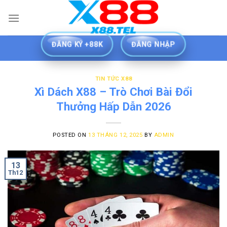
Skip
to
content
ĐĂNG KÝ +88K
ĐĂNG NHẬP
TIN TỨC X88
Xì Dách X88 – Trò Chơi Bài Đổi
Thưởng Hấp Dẫn 2026
POSTED ON
13 THÁNG 12, 2025
BY
ADMIN
13
Th12