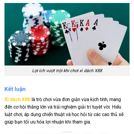
Lợi ích vượt trội khi chơi xì dách X88
Kết luận
Xì dách X88
là trò chơi vừa đơn giản vừa kịch tính, mang
đến cơ hội thắng lớn và trải nghiệm giải trí tuyệt vời. Hiểu
luật chơi, áp dụng chiến thuật và học hỏi từ các cao thủ sẽ
giúp bạn tối ưu hóa lợi nhuận khi tham gia.