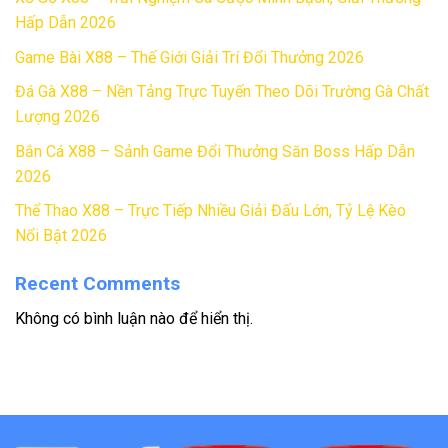
Hấp Dẫn 2026
Game Bài X88 – Thế Giới Giải Trí Đổi Thưởng 2026
Đá Gà X88 – Nền Tảng Trực Tuyến Theo Dõi Trường Gà Chất
Lượng 2026
Bắn Cá X88 – Sảnh Game Đổi Thưởng Săn Boss Hấp Dẫn
2026
Thể Thao X88 – Trực Tiếp Nhiều Giải Đấu Lớn, Tỷ Lệ Kèo
Nổi Bật 2026
Recent Comments
Không có bình luận nào để hiển thị.