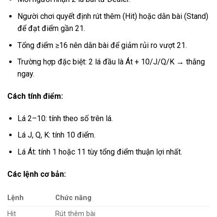
Người chơi quyết định rút thêm (Hit) hoặc dằn bài (Stand)
để đạt điểm gần 21.
Tổng điểm ≥16 nên dằn bài để giảm rủi ro vượt 21.
Trường hợp đặc biệt: 2 lá đầu là Át + 10/J/Q/K → thắng
ngay.
Cách tính điểm:
Lá 2–10: tính theo số trên lá.
Lá J, Q, K: tính 10 điểm.
Lá Át: tính 1 hoặc 11 tùy tổng điểm thuận lợi nhất.
Các lệnh cơ bản:
Lệnh
Chức năng
Hit
Rút thêm bài