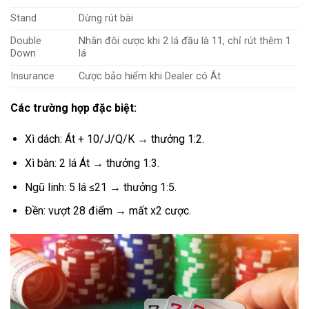
Stand
Dừng rút bài
Double
Nhân đôi cược khi 2 lá đầu là 11, chỉ rút thêm 1
Down
lá
Insurance
Cược bảo hiểm khi Dealer có Át
Các trường hợp đặc biệt:
Xì dách: Át + 10/J/Q/K → thưởng 1:2.
Xì bàn: 2 lá Át → thưởng 1:3.
Ngũ linh: 5 lá ≤21 → thưởng 1:5.
Đền: vượt 28 điểm → mất x2 cược.